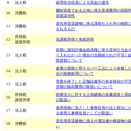
9
法人税
経理担当役員による現金の遺失
棚卸資産である土地に係る造成費用の高額
10
消費税
資産該当性
居住用賃貸建物に係る課税仕入れ等の税額
11
消費税
まれるもの
所得税
12
非課税所得と免税所得
譲渡所得
前期に個別評価金銭債権に係る貸倒引当金
13
法人税
り入れなかった場合の当期繰入れの可否と
限度額について
倉庫の屋根と壁をカバー工法により改修し
14
法人税
合の税務処理について
営業を終了した店舗設備等の有姿除却の可
15
法人税
翌期の除却費用の取扱いについて
所得税
医療法人に対する土地建物の低廉譲渡と課
16
譲渡所得
の取扱い
雇用保険に加入した兼務役員の法人税法に
17
法人税
る使用人兼務役員としての取扱い
居住用賃貸建物に係る付属設備や構築物の
18
消費税
い