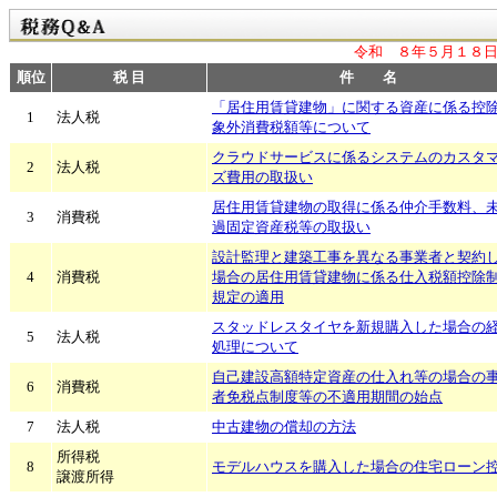
令和 ８年５月１８日
順位
税 目
件 名
「居住用賃貸建物」に関する資産に係る控
1
法人税
象外消費税額等について
クラウドサービスに係るシステムのカスタ
2
法人税
ズ費用の取扱い
居住用賃貸建物の取得に係る仲介手数料、
3
消費税
過固定資産税等の取扱い
設計監理と建築工事を異なる事業者と契約
4
消費税
場合の居住用賃貸建物に係る仕入税額控除
規定の適用
スタッドレスタイヤを新規購入した場合の
5
法人税
処理について
自己建設高額特定資産の仕入れ等の場合の
6
消費税
者免税点制度等の不適用期間の始点
7
法人税
中古建物の償却の方法
所得税
8
モデルハウスを購入した場合の住宅ローン
譲渡所得