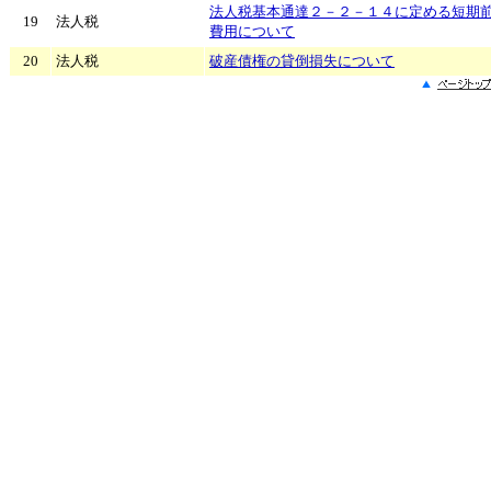
法人税基本通達２－２－１４に定める短期
19
法人税
費用について
20
法人税
破産債権の貸倒損失について