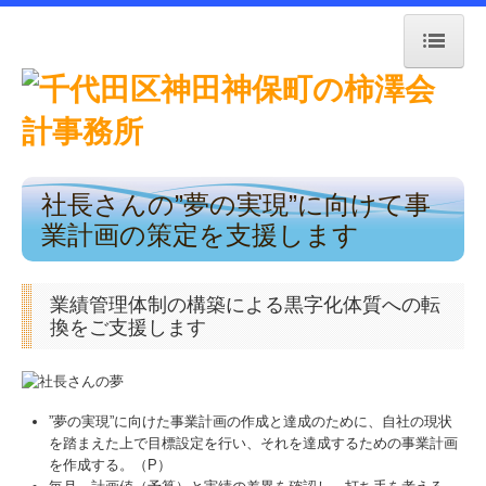
トップページ
お知らせ
社長さんの”夢の実現”に向けて事
事務所紹介
業計画の策定を支援します
職員紹介
業績管理体制の構築による黒字化体質への転
交通案内
換をご支援します
業務案内
”夢の実現”に向けた事業計画の作成と達成のために、自社の現状
リンク集
を踏まえた上で目標設定を行い、それを達成するための事業計画
を作成する。（P）
お問合せ