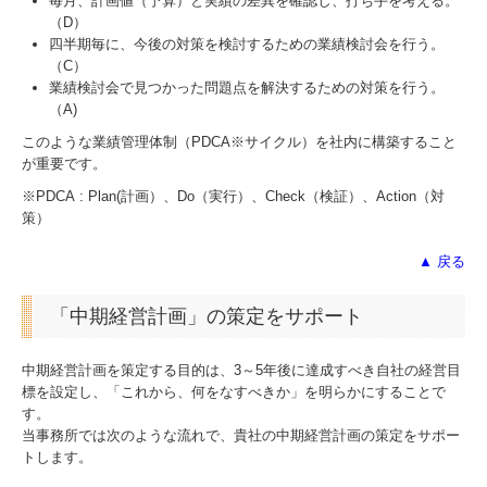
毎月、計画値（予算）と実績の差異を確認し、打ち手を考える。
（D）
四半期毎に、今後の対策を検討するための業績検討会を行う。
補助金・助成金・融資情報
（C）
業績検討会で見つかった問題点を解決するための対策を行う。
関与先向け融資商品ご紹介
（A)
このような業績管理体制（PDCA※サイクル）を社内に構築すること
経営者お役立ち情報
が重要です。
※PDCA : Plan(計画）、Do（実行）、Check（検証）、Action（対
経営者オススメ情報
策）
Q&A経営相談
▲ 戻る
税務カレンダー
「中期経営計画」の策定をサポート
税務Q&A
中期経営計画を策定する目的は、3～5年後に達成すべき自社の経営目
標を設定し、「これから、何をなすべきか」を明らかにすることで
個人情報保護方針
す。
当事務所では次のような流れで、貴社の中期経営計画の策定をサポー
トします。
社長メニューASP版