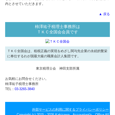
内とさせていただきます。
▲ 戻る
柿澤祐子税理士事務所は
ＴＫＣ全国会会員です
ＴＫＣ全国会は、租税正義の実現をめざし関与先企業の永続的繁栄
に奉仕するわが国最大級の職業会計人集団です。
東京税理士会 神田支部所属
お気軽にお問合せください。
柿澤祐子税理士事務所
TEL：
03-3265-3840
外部サービスの利用に関するプライバシーポリシー
Copyright (c) 2015 - 2026 Kakizawa Accountant's Office All