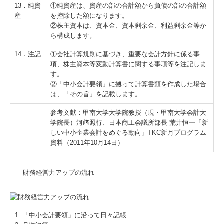
13．純資
①純資産は、資産の部の合計額から負債の部の合計額
産
を控除した額になります。
②株主資本は、資本金、資本剰余金、利益剰余金等か
ら構成します。
14．注記
①会社計算規則に基づき、重要な会計方針に係る事
項、株主資本等変動計算書に関する事項等を注記しま
す。
②「中小会計要領」に拠って計算書類を作成した場合
は、「その旨」を記載します。
参考文献：甲南大学大学院教授（現・甲南大学会計大
学院長）河﨑照行、日本商工会議所部長 荒井恒一「新
しい中小企業会計をめぐる動向」TKC新月プログラム
資料（2011年10月14日）
財務経営力アップの流れ
「中小会計要領」に沿って日々記帳