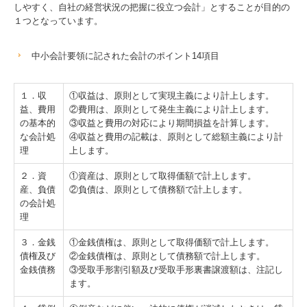
しやすく、自社の経営状況の把握に役立つ会計」とすることが目的の
TKCシステムQ&A
１つとなっています。
経営革新等支援機関とは
中小会計要領
に記された会計のポイント14項目
国の共済制度活用コーナー
１．収
①収益は、原則として実現主義により計上します。
益、費用
②費用は、原則として発生主義により計上します。
の基本的
③収益と費用の対応により期間損益を計算します。
な会計処
④収益と費用の記載は、原則として総額主義により計
理
上します。
２．資
①資産は、原則として取得価額で計上します。
産、負債
②負債は、原則として債務額で計上します。
の会計処
理
３．金銭
①金銭債権は、原則として取得価額で計上します。
債権及び
②金銭債権は、原則として債務額で計上します。
金銭債務
③受取手形割引額及び受取手形裏書譲渡額は、注記し
ます。