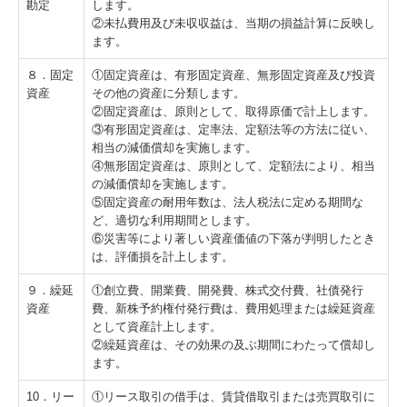
勘定
します。
②未払費用及び未収収益は、当期の損益計算に反映し
ます。
８．固定
①固定資産は、有形固定資産、無形固定資産及び投資
資産
その他の資産に分類します。
②固定資産は、原則として、取得原価で計上します。
③有形固定資産は、定率法、定額法等の方法に従い、
相当の減価償却を実施します。
④無形固定資産は、原則として、定額法により、相当
の減価償却を実施します。
⑤固定資産の耐用年数は、法人税法に定める期間な
ど、適切な利用期間とします。
⑥災害等により著しい資産価値の下落が判明したとき
は、評価損を計上します。
９．繰延
①創立費、開業費、開発費、株式交付費、社債発行
資産
費、新株予約権付発行費は、費用処理または繰延資産
として資産計上します。
②繰延資産は、その効果の及ぶ期間にわたって償却し
ます。
10．リー
①リース取引の借手は、賃貸借取引または売買取引に