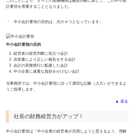
このことにより、すべての金融機関は融資判断に際して、この中小会
計要領を尊重することとなりました。
補助金・助成金・融資情報
中小会計要領の目的は、次の４つとなっています。
関与先向け融資商品ご紹介
経営者お役立ち情報
中小会計要領の目的
経営者の経営判断に役立つ会計
経営者オススメ情報
決算書により正しい報告をする会計
会計の実務慣行に配慮した会計
Q&A経営相談
中小企業に過重な負担をかけない会計
当事務所では、中小会計要領に沿って適切な記帳（入力）ができるよ
税務カレンダー
うご指導します。
税務Q&A
▲ 戻る
個人情報保護方針
社長の財務経営力がアップ！
社長メニューASP版
中小会計要領は「中小企業の経営者が活用しようと思えるよう、理解