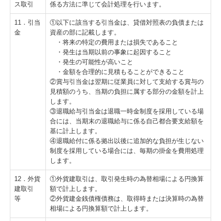
ス取引
係る方法に準じて会計処理を行います。
11．引当
①以下に該当する引当金は、貸借対照表の負債または
金
資産の部に記載します。
・将来の特定の費用または損失であること
・発生は当期以前の事象に起因すること
・発生の可能性が高いこと
・金額を合理的に見積もることができること
②賞与引当金は翌期に従業員に対して支給する賞与の
見積額のうち、当期の負担に属する部分の金額を計上
します。
③退職給与引当金は退職一時金制度を採用している場
合には、当期末の退職給与に係る自己都合要支給額を
基に計上します。
④退職給付に係る拠出以後に追加的な負担が生じない
制度を採用している場合には、毎期の掛金を費用処理
します。
12．外貨
①外貨建取引は、取引発生時の為替相場による円換算
建取引
額で計上します。
等
②外貨建金銭債権債務は、取得時または決算時の為替
相場による円換算額で計上します。