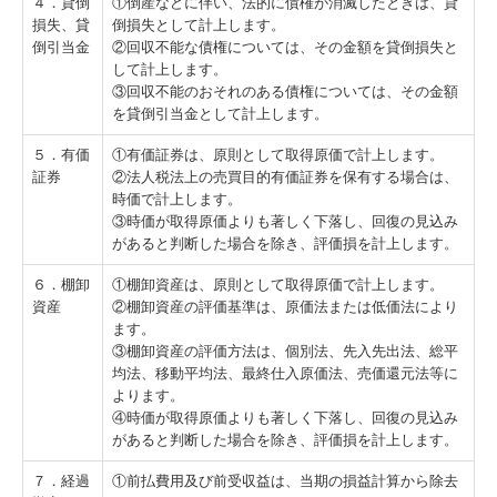
４．貸倒
①倒産などに伴い、法的に債権が消滅したときは、貸
損失、貸
倒損失として計上します。
倒引当金
②回収不能な債権については、その金額を貸倒損失と
して計上します。
③回収不能のおそれのある債権については、その金額
を貸倒引当金として計上します。
５．有価
①有価証券は、原則として取得原価で計上します。
証券
②法人税法上の売買目的有価証券を保有する場合は、
時価で計上します。
③時価が取得原価よりも著しく下落し、回復の見込み
があると判断した場合を除き、評価損を計上します。
６．棚卸
①棚卸資産は、原則として取得原価で計上します。
資産
②棚卸資産の評価基準は、原価法または低価法により
ます。
③棚卸資産の評価方法は、個別法、先入先出法、総平
均法、移動平均法、最終仕入原価法、売価還元法等に
よります。
④時価が取得原価よりも著しく下落し、回復の見込み
があると判断した場合を除き、評価損を計上します。
７．経過
①前払費用及び前受収益は、当期の損益計算から除去