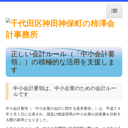
トップページ
お知らせ
正しい会計ルール（「中小会計要
事務所紹介
領」）の積極的な活用を支援しま
す
職員紹介
交通案内
中小会計要領は、中小企業のための会計ルー
ルです
業務案内
中小会計要領（「中小企業の会計に関する基本要領」）は、平成２４
リンク集
年２月１日に公表され、国及び都道府県が中小企業の決算書を分析す
る際の基準となりました。
お問合せ