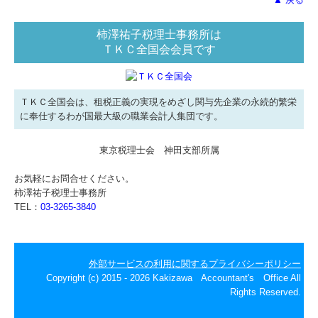
柿澤祐子税理士事務所は
ＴＫＣ全国会会員です
ＴＫＣ全国会は、租税正義の実現をめざし関与先企業の永続的繁栄
に奉仕するわが国最大級の職業会計人集団です。
東京税理士会 神田支部所属
お気軽にお問合せください。
柿澤祐子税理士事務所
TEL：
03-3265-3840
外部サービスの利用に関するプライバシーポリシー
Copyright (c) 2015 - 2026 Kakizawa Accountant's Office All
Rights Reserved.